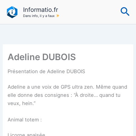
Aller
Re
Informatio.fr
au
Dans info, il y a faux
contenu
Adeline DUBOIS
Présentation de Adeline DUBOIS
Adeline a une voix de GPS ultra zen. Même quand
elle donne des consignes : “À droite… quand tu
veux, hein.”
Animal totem :
Licorne apaisée