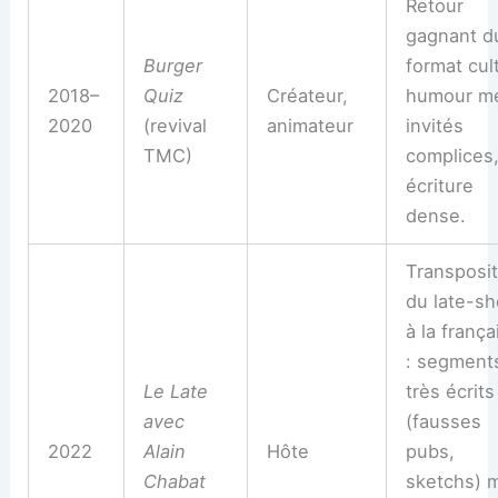
Retour
gagnant d
Burger
format cult
2018–
Quiz
Créateur,
humour mé
2020
(revival
animateur
invités
TMC)
complices
écriture
dense.
Transposit
du late-s
à la frança
: segment
Le Late
très écrits
avec
(fausses
2022
Alain
Hôte
pubs,
Chabat
sketchs) 