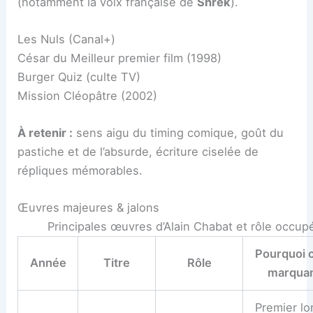
(notamment la voix française de
Shrek
).
Les Nuls (Canal+)
César du Meilleur premier film (1998)
Burger Quiz (culte TV)
Mission Cléopâtre (2002)
À retenir :
sens aigu du timing comique, goût du
pastiche et de l’absurde, écriture ciselée de
répliques mémorables.
Œuvres majeures & jalons
Principales œuvres d’Alain Chabat et rôle occup
Pourquoi c
Année
Titre
Rôle
marqua
Premier lo