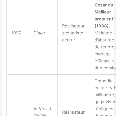
César du
Meilleur
premier fi
Réalisateur,
(1998)
.
1997
Didier
scénariste,
Mélange
acteur
d’absurde 
de tendre
cadrage
efficace su
duo comiq
Comédie
culte : ry
millimétré,
gags visue
Astérix &
répliques
Réalisateur,
Obélix :
devenues