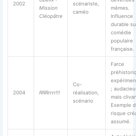
2002
scénariste,
Mission
mèmes.
caméo
Cléopâtre
Influence
durable su
comédie
populaire
française.
Farce
préhistori
expérimen
Co-
; audacie
2004
RRRrrrr!!!
réalisation,
mais cliva
scénario
Exemple d
risque créa
assumé.