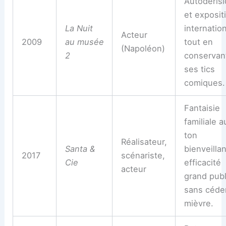
Autodéris
et exposit
La Nuit
internation
Acteur
2009
au musée
tout en
(Napoléon)
2
conservan
ses tics
comiques.
Fantaisie
familiale a
ton
Réalisateur,
Santa &
bienveillan
2017
scénariste,
Cie
efficacité
acteur
grand publ
sans céde
mièvre.