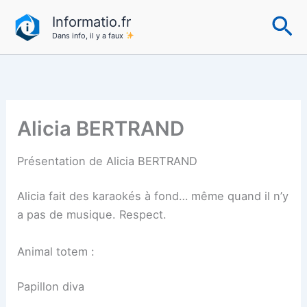
Aller
Re
Informatio.fr
au
Dans info, il y a faux
contenu
Alicia BERTRAND
Présentation de Alicia BERTRAND
Alicia fait des karaokés à fond… même quand il n’y
a pas de musique. Respect.
Animal totem :
Papillon diva