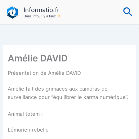
Aller
Re
Informatio.fr
au
Dans info, il y a faux
contenu
Amélie DAVID
Présentation de Amélie DAVID
Amélie fait des grimaces aux caméras de
surveillance pour “équilibrer le karma numérique”.
Animal totem :
Lémurien rebelle