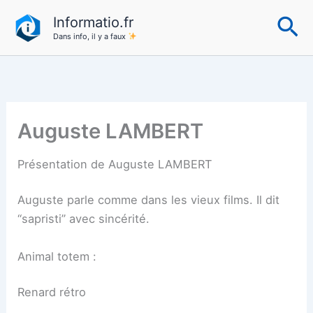
Aller
Re
Informatio.fr
au
Dans info, il y a faux
contenu
Auguste LAMBERT
Présentation de Auguste LAMBERT
Auguste parle comme dans les vieux films. Il dit
“sapristi” avec sincérité.
Animal totem :
Renard rétro