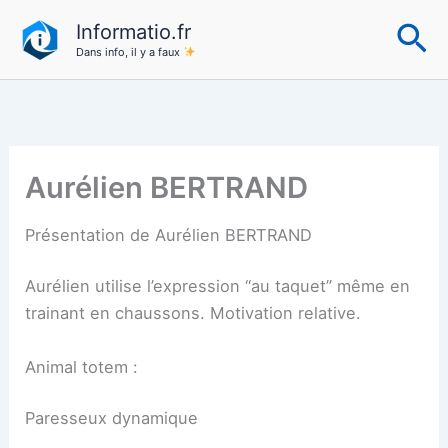
Aller
Re
Informatio.fr
au
Dans info, il y a faux
contenu
Aurélien BERTRAND
Présentation de Aurélien BERTRAND
Aurélien utilise l’expression “au taquet” même en
trainant en chaussons. Motivation relative.
Animal totem :
Paresseux dynamique