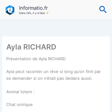
Aller
Re
Informatio.fr
au
Dans info, il y a faux
contenu
Ayla RICHARD
Présentation de Ayla RICHARD
Ayla peut raconter un rêve si long qu’on finit par
se demander si on n’était pas dedans aussi.
Animal totem :
Chat onirique