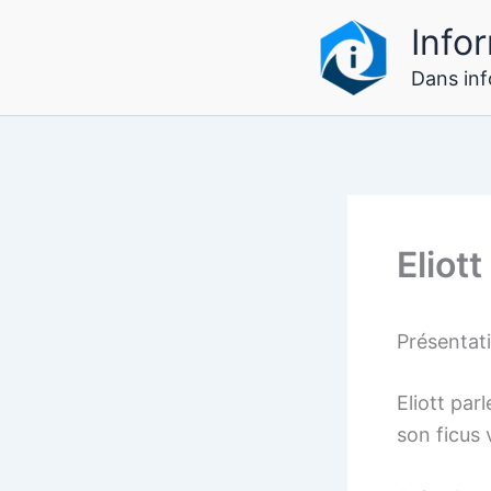
Aller
Infor
au
contenu
Dans info
Eliot
Présentat
Eliott par
son ficus 