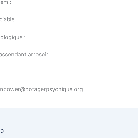
tem :
ciable
ologique :
ascendant arrosoir
eenpower@potagerpsychique.org
ND