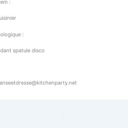
tem :
isinier
ologique :
ndant spatule disco
anseetdresse@kitchenparty.net