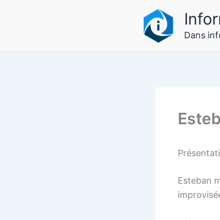
Aller
Infor
au
contenu
Dans info
Este
Présentat
Esteban m
improvisée