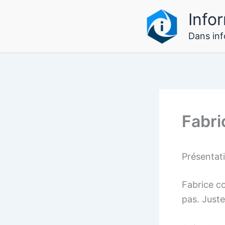
Aller
Infor
au
contenu
Dans info
Fabr
Présentat
Fabrice co
pas. Juste