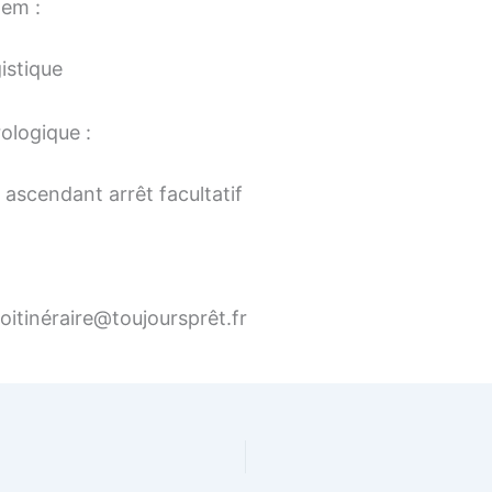
tem :
istique
ologique :
ascendant arrêt facultatif
foitinéraire@toujoursprêt.fr