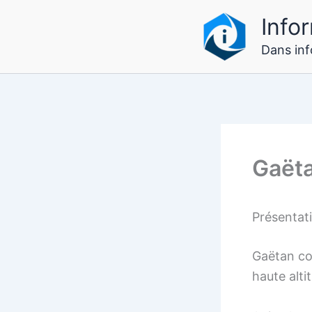
Aller
Infor
au
contenu
Dans info
Gaët
Présenta
Gaëtan col
haute alti