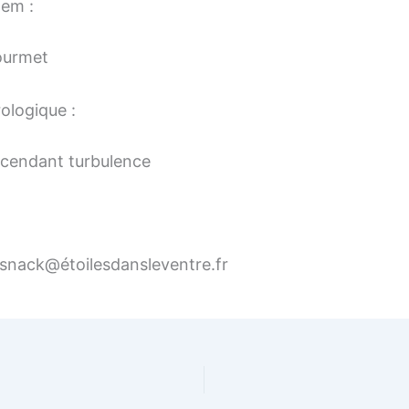
tem :
ourmet
ologique :
scendant turbulence
ysnack@étoilesdansleventre.fr