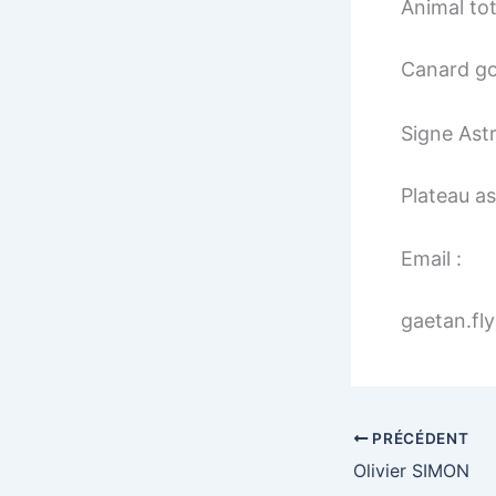
Animal to
Canard g
Signe Astr
Plateau a
Email :
gaetan.fl
PRÉCÉDENT
Olivier SIMON