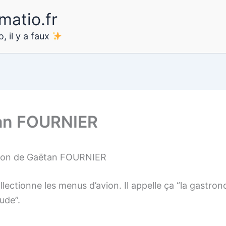
matio.fr
, il y a faux
an FOURNIER
tion de Gaëtan FOURNIER
lectionne les menus d’avion. Il appelle ça “la gastron
tude”.