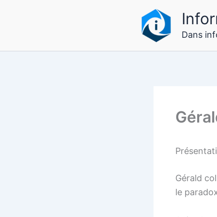
Aller
Infor
au
contenu
Dans info
Géra
Présentat
Gérald col
le parado