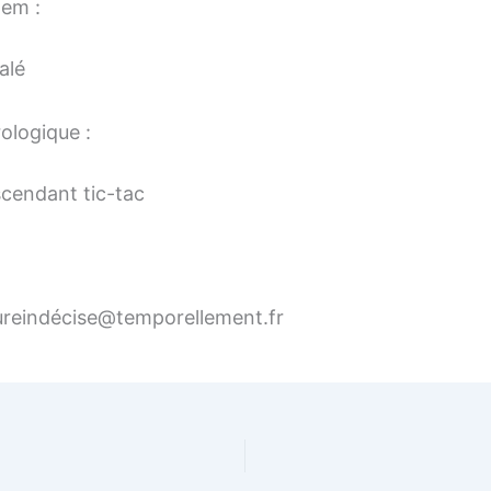
tem :
alé
ologique :
cendant tic-tac
ureindécise@temporellement.fr