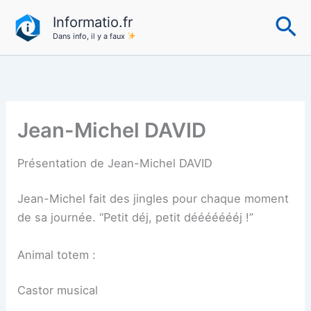
Aller
Re
Informatio.fr
au
Dans info, il y a faux
contenu
Jean-Michel DAVID
Présentation de Jean-Michel DAVID
Jean-Michel fait des jingles pour chaque moment
de sa journée. “Petit déj, petit déééééééj !”
Animal totem :
Castor musical