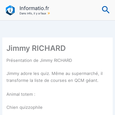
Aller
Re
Informatio.fr
au
Dans info, il y a faux
contenu
Jimmy RICHARD
Présentation de Jimmy RICHARD
Jimmy adore les quiz. Même au supermarché, il
transforme la liste de courses en QCM géant.
Animal totem :
Chien quizzophile