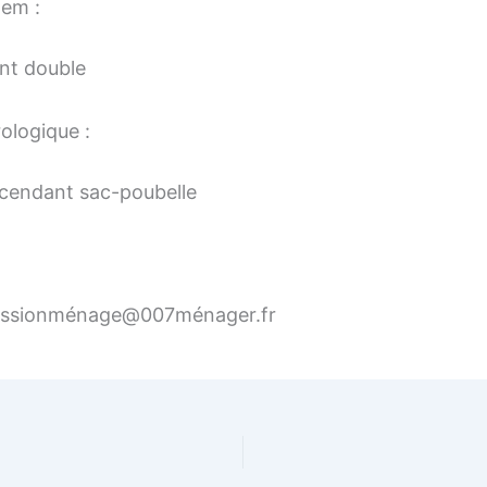
tem :
nt double
ologique :
scendant sac-poubelle
issionménage@007ménager.fr