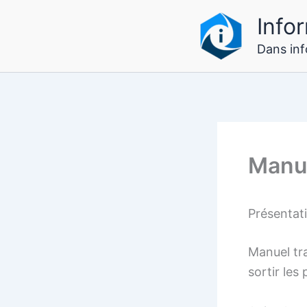
Aller
Infor
au
contenu
Dans info
Manu
Présenta
Manuel tr
sortir les 