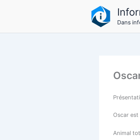
Aller
Infor
au
contenu
Dans info
Osca
Présentat
Oscar est
Animal to