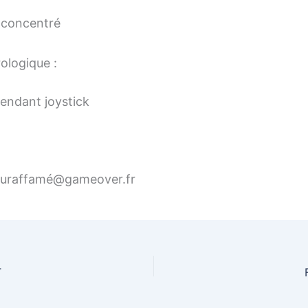
a concentré
ologique :
endant joystick
euraffamé@gameover.fr
T