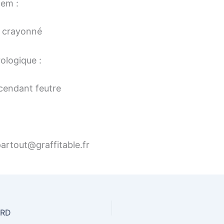
tem :
 crayonné
ologique :
cendant feutre
artout@graffitable.fr
ARD