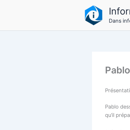
Aller
Infor
au
contenu
Dans info
Pabl
Présenta
Pablo des
qu’il prép