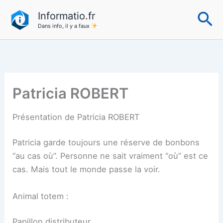
Aller
Re
Informatio.fr
au
Dans info, il y a faux
contenu
Patricia ROBERT
Présentation de Patricia ROBERT
Patricia garde toujours une réserve de bonbons
“au cas où”. Personne ne sait vraiment “où” est ce
cas. Mais tout le monde passe la voir.
Animal totem :
Papillon distributeur