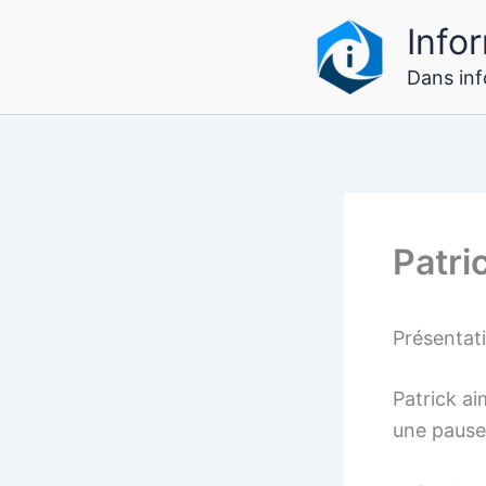
Aller
Infor
au
contenu
Dans info
Patr
Présentat
Patrick ai
une paus