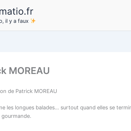
matio.fr
, il y a faux
ick MOREAU
ion de Patrick MOREAU
me les longues balades… surtout quand elles se termi
e gourmande.