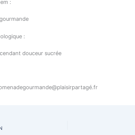
tem :
 gourmande
ologique :
cendant douceur sucrée
romenadegourmande@plaisirpartagé.fr
N