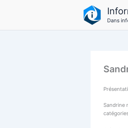
Aller
Infor
au
contenu
Dans info
Sandr
Présentat
Sandrine n
catégories