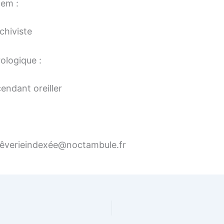
tem :
chiviste
ologique :
cendant oreiller
rêverieindexée@noctambule.fr