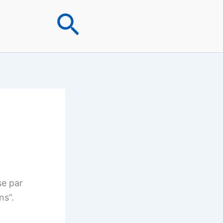
Rechercher
se par
ns”.