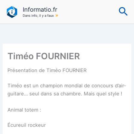
Aller
Re
Informatio.fr
au
Dans info, il y a faux
contenu
Timéo FOURNIER
Présentation de Timéo FOURNIER
Timéo est un champion mondial de concours d’air-
guitare… seul dans sa chambre. Mais quel style !
Animal totem :
Écureuil rockeur