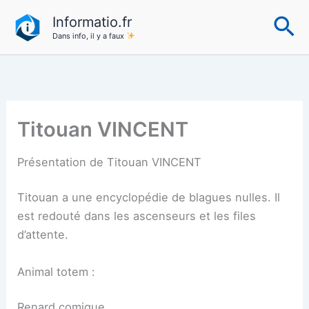
Aller
Re
Informatio.fr
au
Dans info, il y a faux
contenu
Titouan VINCENT
Présentation de Titouan VINCENT
Titouan a une encyclopédie de blagues nulles. Il
est redouté dans les ascenseurs et les files
d’attente.
Animal totem :
Renard comique