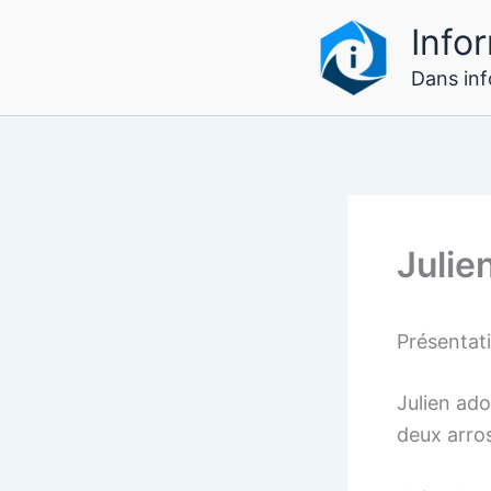
Aller
Infor
au
contenu
Dans info
Juli
Présentat
Julien ado
deux arros