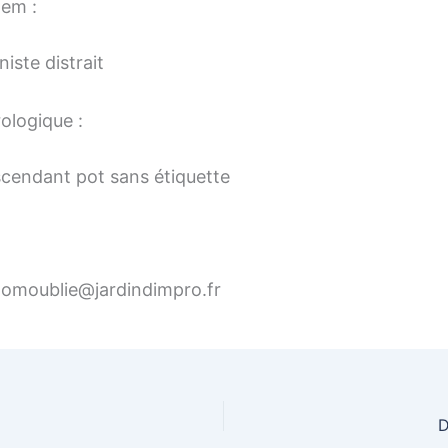
tem :
iste distrait
ologique :
scendant pot sans étiquette
enomoublie@jardindimpro.fr
D