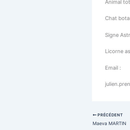
Animal to
Chat botan
Signe Astr
Licorne a
Email :
julien.pr
PRÉCÉDENT
Maeva MARTIN