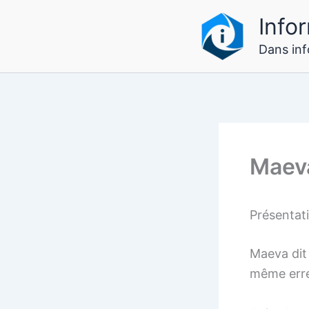
Aller
Infor
au
contenu
Dans info
Maev
Présenta
Maeva dit 
même erreu