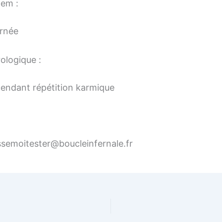
tem :
rnée
ologique :
cendant répétition karmique
ssemoitester@boucleinfernale.fr